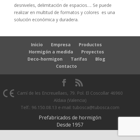
desniveles, delimitación de espacios…. Se puede
realizar en multitud de formatos y colores es una
solución económica y duradera.
Inicio
Empresa
Productos
Hormigón a medida
Proyectos
Deco-hormigon
Tarifas
Blog
Contacto
Camí de les Encreuellaes, 79. Pol. El Coscollar 46960
Aldaia (Valencia)
Telf.: 96.150.08.13 e-mail: tubosca@tubosca.com
Prefabricados de hormigón
Desde 1957