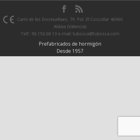
Camí de les Encreuellaes, 79. Pol. El Coscollar 46960
Aldaia (Valencia)
Telf.: 96.150.08.13 e-mail: tubosca@tubosca.com
Prefabricados de hormigón
Desde 1957