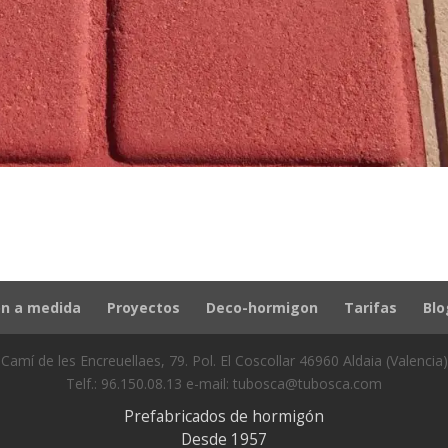
n a medida
Proyectos
Deco-hormigon
Tarifas
Blo
Camí de les Encreuellaes, 79. Pol. El Coscollar 46960 Aldaia (Valencia)
Telf.: 96.150.08.13 e-mail: tubosca@tubosca.com
Prefabricados de hormigón
Desde 1957