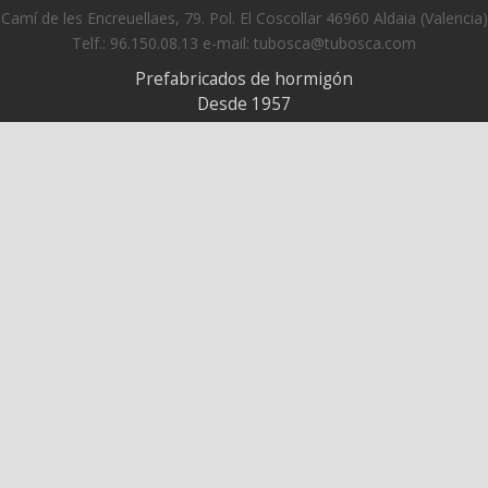
Camí de les Encreuellaes, 79. Pol. El Coscollar 46960 Aldaia (Valencia)
Telf.: 96.150.08.13 e-mail: tubosca@tubosca.com
Prefabricados de hormigón
Desde 1957