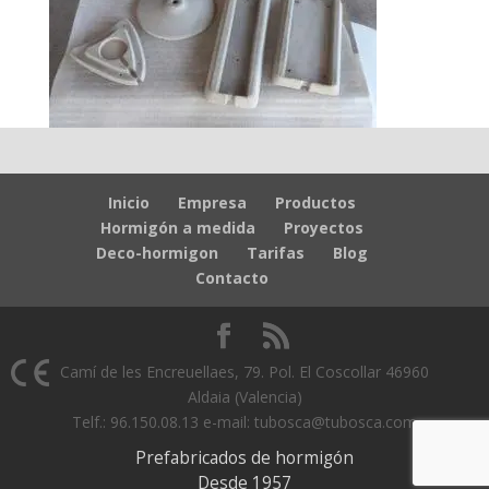
Inicio
Empresa
Productos
Hormigón a medida
Proyectos
Deco-hormigon
Tarifas
Blog
Contacto
Camí de les Encreuellaes, 79. Pol. El Coscollar 46960
Aldaia (Valencia)
Telf.: 96.150.08.13 e-mail: tubosca@tubosca.com
Prefabricados de hormigón
Desde 1957