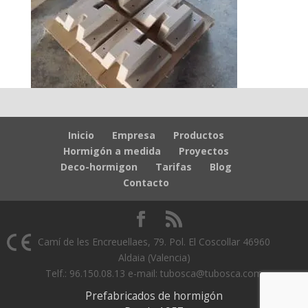
Inicio
Empresa
Productos
Hormigón a medida
Proyectos
Deco-hormigon
Tarifas
Blog
Contacto
Camí de les Encreuellaes, 79. Pol. El Coscollar 46960
Aldaia (Valencia)
Telf.: 96.150.08.13 e-mail: tubosca@tubosca.com
Prefabricados de hormigón