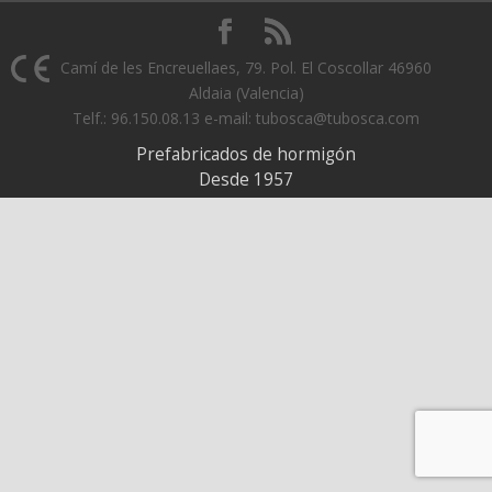
Camí de les Encreuellaes, 79. Pol. El Coscollar 46960
Aldaia (Valencia)
Telf.: 96.150.08.13 e-mail: tubosca@tubosca.com
Prefabricados de hormigón
Desde 1957