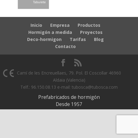
Inicio
Empresa
Productos
Hormigón a medida
Proyectos
Deco-hormigon
Tarifas
Blog
Contacto
Camí de les Encreuellaes, 79. Pol. El Coscollar 46960
Aldaia (Valencia)
Telf.: 96.150.08.13 e-mail: tubosca@tubosca.com
Prefabricados de hormigón
Desde 1957