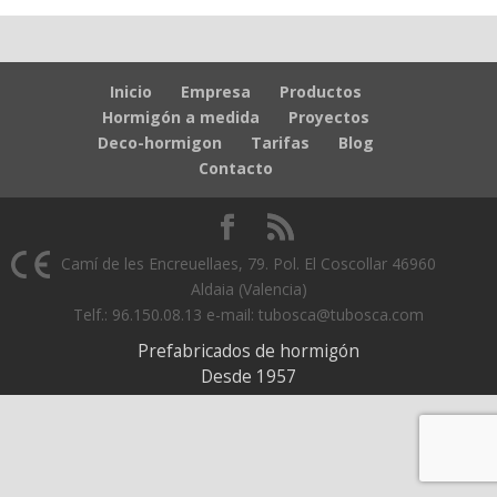
Inicio
Empresa
Productos
Hormigón a medida
Proyectos
Deco-hormigon
Tarifas
Blog
Contacto
Camí de les Encreuellaes, 79. Pol. El Coscollar 46960
Aldaia (Valencia)
Telf.: 96.150.08.13 e-mail: tubosca@tubosca.com
Prefabricados de hormigón
Desde 1957