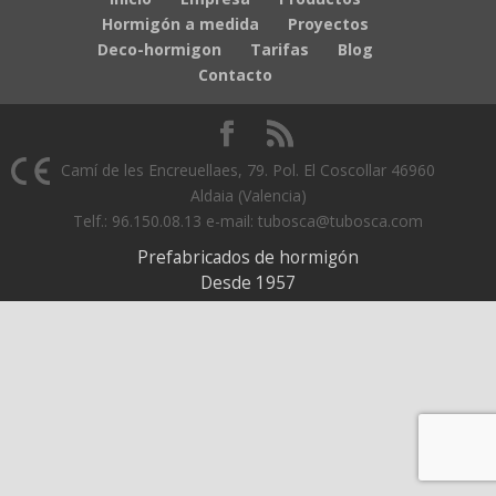
Hormigón a medida
Proyectos
Deco-hormigon
Tarifas
Blog
Contacto
Camí de les Encreuellaes, 79. Pol. El Coscollar 46960
Aldaia (Valencia)
Telf.: 96.150.08.13 e-mail: tubosca@tubosca.com
Prefabricados de hormigón
Desde 1957