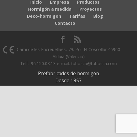
Inicio
Empresa
Productos
Hormigón a medida
Proyectos
Deco-hormigon
Tarifas
Blog
Contacto
Camí de les Encreuellaes, 79. Pol. El Coscollar 46960
Aldaia (Valencia)
Telf.: 96.150.08.13 e-mail: tubosca@tubosca.com
Prefabricados de hormigón
Desde 1957