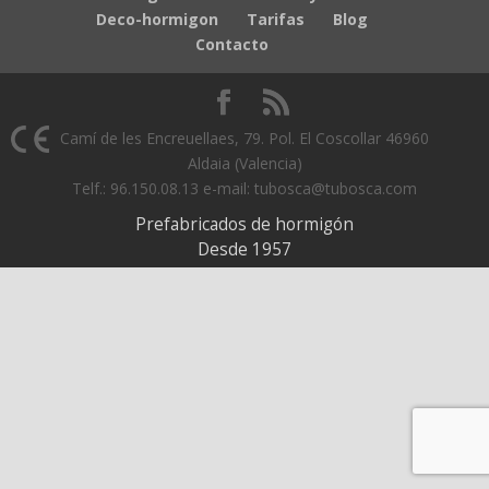
Deco-hormigon
Tarifas
Blog
Contacto
Camí de les Encreuellaes, 79. Pol. El Coscollar 46960
Aldaia (Valencia)
Telf.: 96.150.08.13 e-mail: tubosca@tubosca.com
Prefabricados de hormigón
Desde 1957