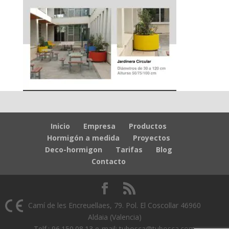
Inicio
Empresa
Productos
Hormigón a medida
Proyectos
Deco-hormigon
Tarifas
Blog
Contacto
Camí de les Encreuellaes, 79. Pol. El Coscollar 46960
Aldaia (Valencia)
Telf.: 96.150.08.13 e-mail: tubosca@tubosca.com