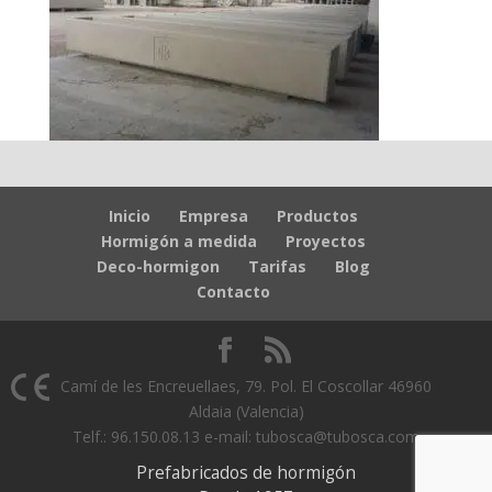
Inicio
Empresa
Productos
Hormigón a medida
Proyectos
Deco-hormigon
Tarifas
Blog
Contacto
Camí de les Encreuellaes, 79. Pol. El Coscollar 46960
Aldaia (Valencia)
Telf.: 96.150.08.13 e-mail: tubosca@tubosca.com
Prefabricados de hormigón