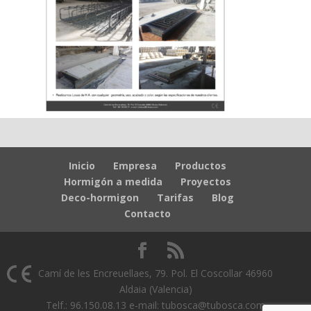
Inicio
Empresa
Productos
Hormigón a medida
Proyectos
Deco-hormigon
Tarifas
Blog
Contacto
Camí de les Encreuellaes, 79. Pol. El Coscollar 46960
Aldaia (Valencia)
Telf.: 96.150.08.13 e-mail: tubosca@tubosca.com