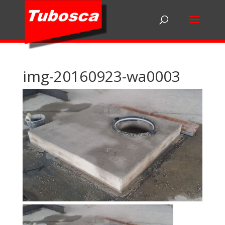
img-20160923-wa0003