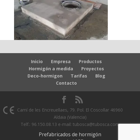
Inicio
Empresa
Productos
Hormigón a medida
Proyectos
Deco-hormigon
Tarifas
Blog
Contacto
Camí de les Encreuellaes, 79. Pol. El Coscollar 46960
Aldaia (Valencia)
Telf.: 96.150.08.13 e-mail: tubosca@tubosca.com
Prefabricados de hormigón