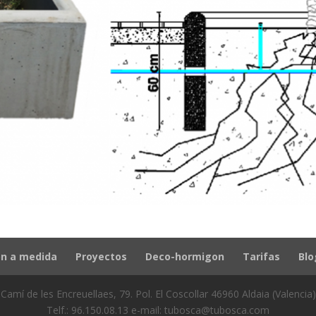
n a medida
Proyectos
Deco-hormigon
Tarifas
Blo
Camí de les Encreuellaes, 79. Pol. El Coscollar 46960 Aldaia (Valencia)
Telf.: 96.150.08.13 e-mail: tubosca@tubosca.com