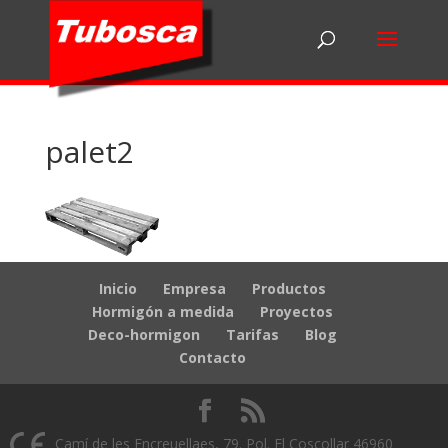
palet2
Inicio
Empresa
Productos
Hormigón a medida
Proyectos
Deco-hormigon
Tarifas
Blog
Contacto
Camí de les Encreuellaes, 79. Pol. El Coscollar 46960