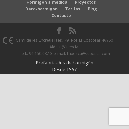
Hormigón a medida
Proyectos
Deco-hormigon
Tarifas
Blog
Contacto
Camí de les Encreuellaes, 79. Pol. El Coscollar 46960
Aldaia (Valencia)
Telf.: 96.150.08.13 e-mail: tubosca@tubosca.com
Prefabricados de hormigón
Desde 1957