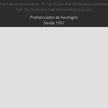
Camí de les Encreuellaes, 79. Pol. El Coscollar 46960 Aldaia (Valencia)
Telf.: 96.150.08.13 e-mail: tubosca@tubosca.com
Prefabricados de hormigón
Desde 1957