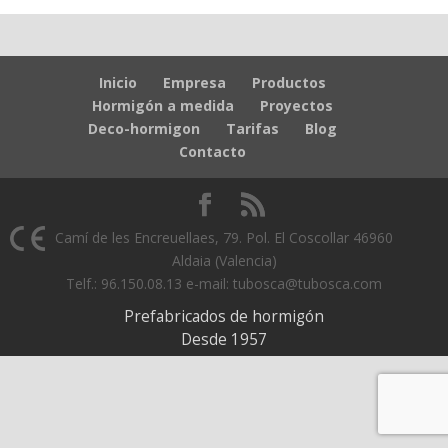
Inicio
Empresa
Productos
Hormigón a medida
Proyectos
Deco-hormigon
Tarifas
Blog
Contacto
Camí de les Encreuellaes, 79. Pol. El Coscollar 46960
Aldaia (Valencia)
Telf.: 96.150.08.13 e-mail: tubosca@tubosca.com
Prefabricados de hormigón
Desde 1957