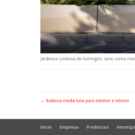
Jardinera continua de hormigón, sirve como medi
←
Baldosa media luna para exterior e interior
Inicio
Empresa
Productos
Hormigó