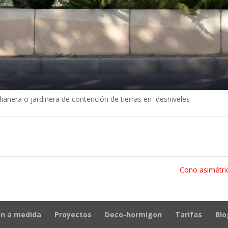
anera o jardinera de contención de tierras en desniveles
Cono asimétr
n a medida
Proyectos
Deco-hormigon
Tarifas
Blo