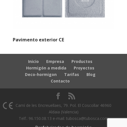
Pavimento exterior CE
Inicio
Empresa
Productos
Hormigón a medida
Proyectos
Deco-hormigon
Tarifas
Blog
Contacto
Camí de les Encreuellaes, 79. Pol. El Coscollar 46960
Aldaia (Valencia)
Telf.: 96.150.08.13 e-mail: tubosca@tubosca.com