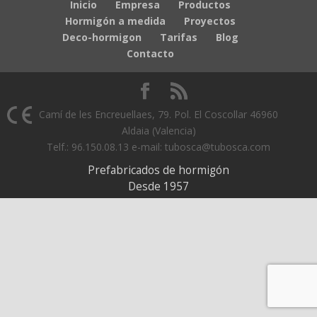
Inicio
Empresa
Productos
Hormigón a medida
Proyectos
Deco-hormigon
Tarifas
Blog
Contacto
Camí de les Encreuellaes, 79. Pol. El Coscollar 46960
Aldaia (Valencia)
Telf.: 96.150.08.13 e-mail: tubosca@tubosca.com
Prefabricados de hormigón
Desde 1957