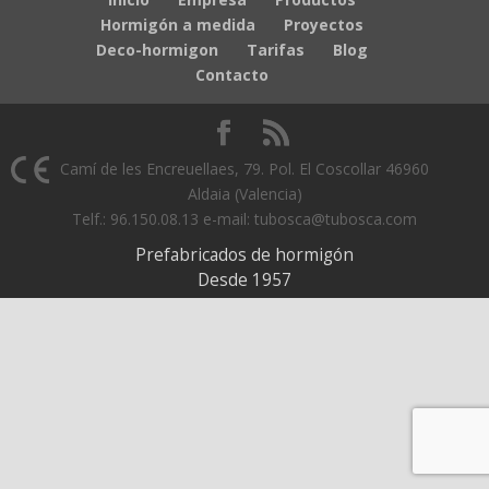
Hormigón a medida
Proyectos
Deco-hormigon
Tarifas
Blog
Contacto
Camí de les Encreuellaes, 79. Pol. El Coscollar 46960
Aldaia (Valencia)
Telf.: 96.150.08.13 e-mail: tubosca@tubosca.com
Prefabricados de hormigón
Desde 1957