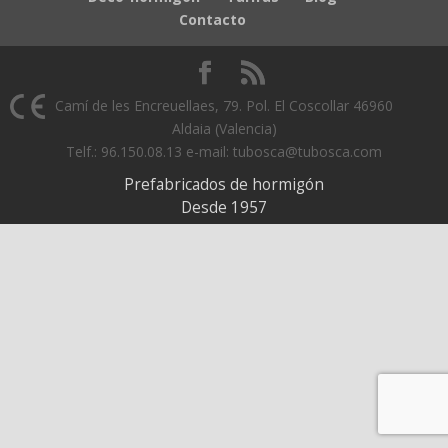
Contacto
Camí de les Encreuellaes, 79. Pol. El Coscollar 46960
Aldaia (Valencia)
Telf.: 96.150.08.13 e-mail: tubosca@tubosca.com
Prefabricados de hormigón
Desde 1957