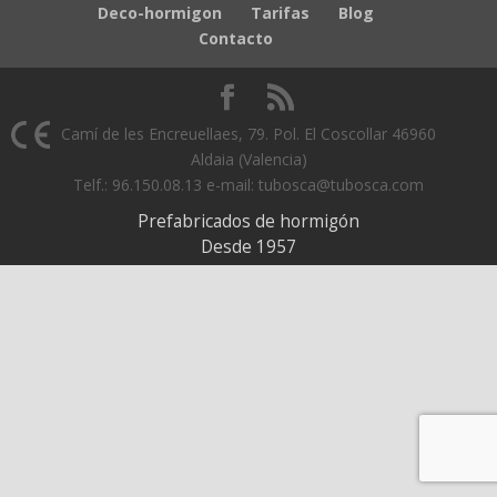
Deco-hormigon
Tarifas
Blog
Contacto
Camí de les Encreuellaes, 79. Pol. El Coscollar 46960
Aldaia (Valencia)
Telf.: 96.150.08.13 e-mail: tubosca@tubosca.com
Prefabricados de hormigón
Desde 1957