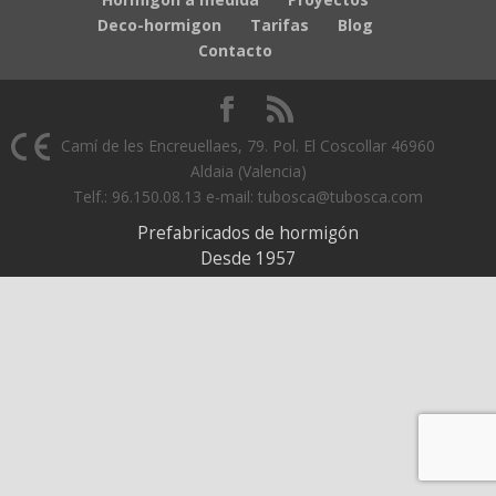
Deco-hormigon
Tarifas
Blog
Contacto
Camí de les Encreuellaes, 79. Pol. El Coscollar 46960
Aldaia (Valencia)
Telf.: 96.150.08.13 e-mail: tubosca@tubosca.com
Prefabricados de hormigón
Desde 1957